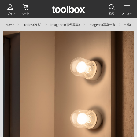
HOME
stories（読む）
imagebox（事例写真）
imagebox写真一覧
三宿のマンショ