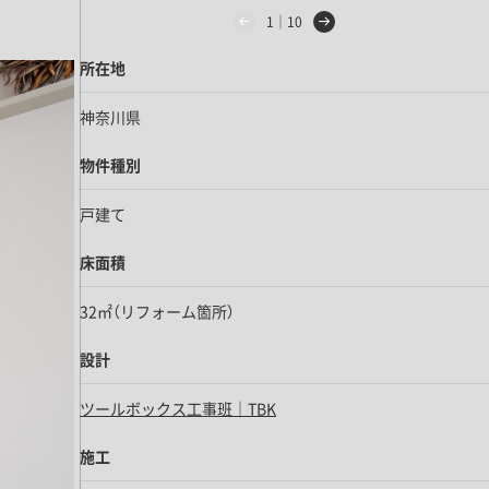
1｜10
所在地
神奈川県
物件種別
戸建て
床面積
32㎡（リフォーム箇所）
設計
ツールボックス工事班｜TBK
施工