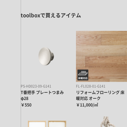
ドア・扉
テレビボード
カーテン・ブラインド すべて
引き戸
姿見・鏡
toolboxで買えるアイテム
カーテン
室内窓
照明・スイッチ すべて
カーテンレール
建具金物
ペンダント・シーリング
ブラインド
塗料 すべて
直付・ブラケット照明
室内壁塗料
コンセント照明
エクステリア すべて
木部用塗料
レール・スポットライト
ポスト
その他塗料
照明パーツ
DIY すべて
表札・サイン
電球
PS-HD023-09-G141
FL-FL028-01-G141
DIYアイテム
T番把手 プレートつまみ
リフォームフローリング 床
スイッチ
その他いろいろ すべて
道具・工具
φ28
暖対応 オーク
ハンモック・蚊帳
￥550
￥11,000/㎡
フレーム・額縁
本・雑貨