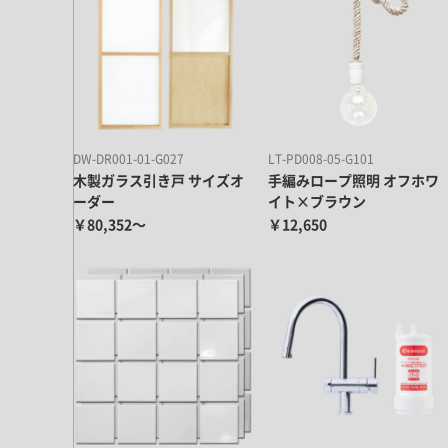
DW-DR001-01-G027
LT-PD008-05-G101
木製ガラス引き戸 サイズオ
手編みロープ照明 オフホワ
ーダー
イト×ブラウン
￥80,352～
￥12,650