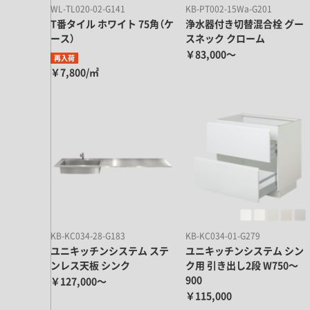
WL-TL020-02-G141
KB-PT002-15Wa-G201
T番タイル ホワイト 75角（ケ
浄水器付き切替混合栓 グー
ース）
スネック クローム
￥83,000～
再入荷
￥7,800/㎡
KB-KC034-28-G183
KB-KC034-01-G279
ユニキッチンシステム ステ
ユニキッチンシステム シン
ンレス天板 シンク
ク用 引き出し2段 W750～
900
￥127,000～
￥115,000