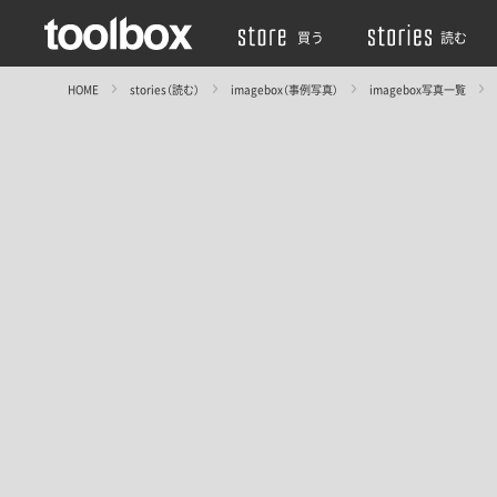
買う
読む
HOME
stories（読む）
imagebox（事例写真）
imagebox写真一覧