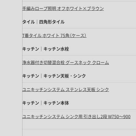
キッチン すべて
壁紙・クロス
ブリック・レンガ
足場板
手編みロープ照明 オフホワイト×ブラウン
キッチン本体
化粧板・シート
床タイル
カーペット・床タイル・畳
洗面 すべて
キッチン天板・シンク
タイル｜四角形タイル
洗面ボウル・洗面台
レンジフード
T番タイル ホワイト 75角（ケース）
バス・トイレ すべて
洗面水栓
キッチン水栓
浴槽・浴室・シャワー水栓
キッチン｜キッチン水栓
ミラー
コンロ・食洗機・設備機器
パーツ・ハードウェア すべて
手洗い器
カウンター天板
浄水器付き切替混合栓 グースネック クローム
キッチンパネル
タオル掛け・バー
トイレアクセサリー
洗面アクセサリー
キッチン収納
棚パーツ・ラック すべて
キッチン｜キッチン天板・シンク
ペーパーホルダー
ランドリーパーツ
キッチンアクセサリー
棚受け
ハンガーパイプ
ユニキッチンシステム ステンレス天板 シンク
洗面セットアップ
テーブル・デスク すべて
キッチンセットアップ
棚板
フック
テーブル脚
キッチン｜キッチン本体
棚・ラック
ドアノブ・ハンドル
家具・収納 すべて
テーブル天板
ユニキッチンシステム シンク用 引き出し2段 W750～900
取っ手・つまみ
収納・キャビネット
テーブル・デスク本体
手摺
建具 すべて
椅子・スツール