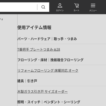
ム Vol.3
使用アイテム情報
パーツ・ハードウェア｜取っ手・つまみ
T番把手 プレートつまみ φ28
フローリング・床材｜挽板複合フローリング
フローリング・床材 すべて
リフォームフローリング 床暖対応 オーク
無垢フローリング
タイル すべて
挽板複合フローリング
建具｜引き戸
モザイクタイル
パーケット・ヘリンボーン
木製ガラス引き戸 サイズオーダー
内装壁材 すべて
四角形タイル
遮音・直貼りフローリング
ウッドパネル・板壁材
照明・スイッチ｜ペンダント・シーリング
装飾タイル
DIYフローリング