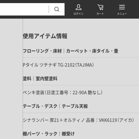
使用アイテム情報
フローリング・床材｜カーペット・床タイル・畳
Pタイル ツチナギ TG-2102（TAJIMA）
塗料｜室内壁塗料
フローリング・床材 すべて
ペンキ塗装（日塗工番号：22-90A 艶なし）
無垢フローリング
タイル すべて
挽板複合フローリング
テーブル・デスク｜テーブル天板
モザイクタイル
パーケット・ヘリンボーン
シナランバー 厚21＋オルティノ 品番：VKK6119（アイカ）
内装壁材 すべて
四角形タイル
遮音・直貼りフローリング
ウッドパネル・板壁材
棚パーツ・ラック｜棚受け
装飾タイル
DIYフローリング