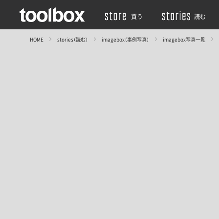
買う
読む
HOME
stories（読む）
imagebox（事例写真）
imagebox写真一覧