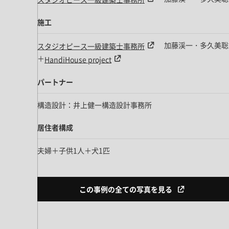
施工
加藤渓一・多久美聡
スタジオピース一級建築士事務所
＋
HandiHouse project
パートナー
構造設計：井上健一構造設計事務所
居住者構成
夫婦＋子供1人＋犬1匹
この事例の全ての写真を見る