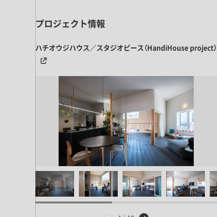
ドア・扉
テレビボード
カーテン・ブラインド すべて
引き戸
プロジェクト情報
姿見・鏡
カーテン
室内窓
照明・スイッチ すべて
ハチオウジハウス／スタジオピース（HandiHouse project）
カーテンレール
建具金物
ペンダント・シーリング
ブラインド
塗料 すべて
直付・ブラケット照明
室内壁塗料
コンセント照明
エクステリア すべて
木部用塗料
レール・スポットライト
ポスト
その他塗料
照明パーツ
DIY すべて
表札・サイン
電球
DIYアイテム
スイッチ
その他いろいろ すべて
道具・工具
ハンモック・蚊帳
フレーム・額縁
本・雑貨