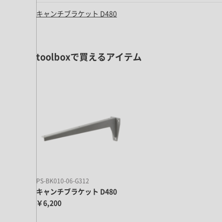
キッチン すべて
壁紙・クロス
ブリック・レンガ
足場板
キャンチブラケット D480
キッチン本体
化粧板・シート
床タイル
カーペット・床タイル・畳
洗面 すべて
キッチン天板・シンク
洗面ボウル・洗面台
レンジフード
toolboxで買えるアイテム
バス・トイレ すべて
洗面水栓
キッチン水栓
浴槽・浴室・シャワー水栓
ミラー
コンロ・食洗機・設備機器
パーツ・ハードウェア すべて
手洗い器
カウンター天板
キッチンパネル
タオル掛け・バー
トイレアクセサリー
洗面アクセサリー
キッチン収納
棚パーツ・ラック すべて
ペーパーホルダー
ランドリーパーツ
キッチンアクセサリー
棚受け
ハンガーパイプ
洗面セットアップ
テーブル・デスク すべて
キッチンセットアップ
棚板
フック
テーブル脚
棚・ラック
ドアノブ・ハンドル
家具・収納 すべて
PS-BK010-06-G312
テーブル天板
取っ手・つまみ
キャンチブラケット D480
収納・キャビネット
テーブル・デスク本体
￥6,200
手摺
建具 すべて
椅子・スツール