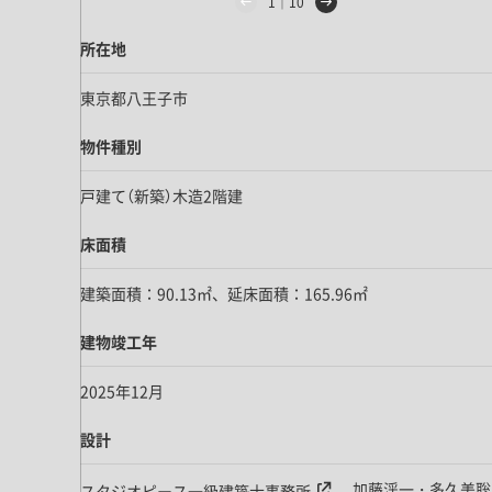
1｜10
所在地
東京都八王子市
物件種別
戸建て（新築）
木造2階建
床面積
建築面積：90.13㎡、延床面積：
165.96㎡
建物竣工年
2025年12月
設計
加藤渓一・多久美聡
スタジオピース一級建築士事務所