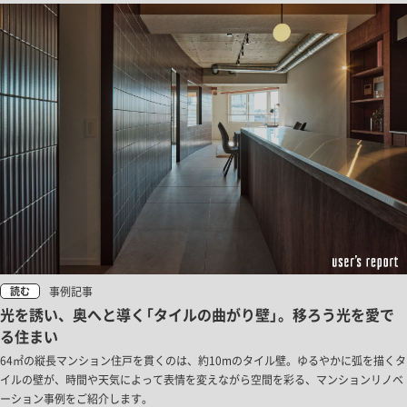
事例記事
読む
光を誘い、奥へと導く「タイルの曲がり壁」。移ろう光を愛で
る住まい
64㎡の縦長マンション住戸を貫くのは、約10mのタイル壁。ゆるやかに弧を描くタ
イルの壁が、時間や天気によって表情を変えながら空間を彩る、マンションリノベ
ーション事例をご紹介します。