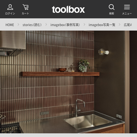
HOME
stories（読む）
imagebox（事例写真）
imagebox写真一覧
広尾のマン