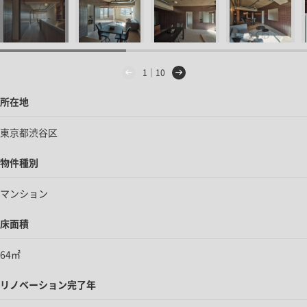
1｜10
所在地
東京都渋谷区
物件種別
マンション
床面積
64㎡
リノベーション完了年