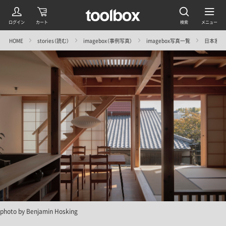
HOME
stories（読む）
imagebox（事例写真）
imagebox写真一覧
日本家屋
photo by
Benjamin Hosking