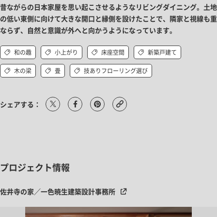
昔ながらの日本家屋を思い起こさせるようなリビングダイニング。土地
の​低い​東側に​向けて​大きな​開口と​縁側を​設けたことで、隣家と視線も重
ならず、自然と意識が外へと向かうようになっています。
和の趣
小上がり
床座空間
新築戸建て
木の梁
畳
技ありフローリング選び
シェアする：
プロジェクト情報
佐井寺の家／一色暁生建築設計事務所