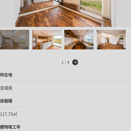
1｜4
所在地
宮城県
床面積
117.73㎡
建物竣工年