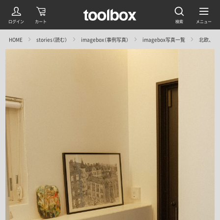
HOME
stories（読む）
imagebox（事例写真）
imagebox写真一覧
北欧、暮ら