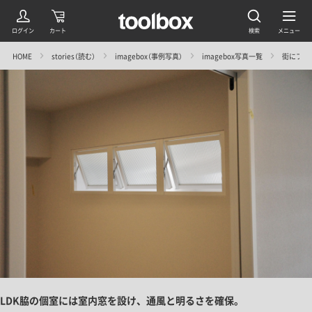
HOME
stories（読む）
imagebox（事例写真）
imagebox写真一覧
街にフィッ
LDK脇の個室には室内窓を設け、通風と明るさを確保。