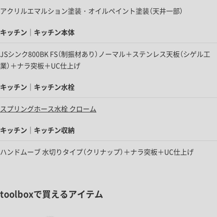
アクリルエマルション塗装・オイルペイント塗装（天井一部）
キッチン｜キッチン本体
JSシンク800BK FS（制振材あり）ノーマル＋ステンレス天板（シゲル工
業）＋ナラ突板＋UC仕上げ
キッチン｜キッチン水栓
スプリングホース水栓 クローム
キッチン｜キッチン収納
ハンドムーブ 水切りタイプ（クリナップ）＋ナラ突板＋UC仕上げ
toolboxで買えるアイテム