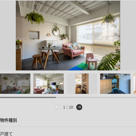
1｜10
物件種別
戸建て