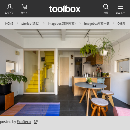
HOME
stories（読む）
imagebox（事例写真）
imagebox写真一覧
O様邸＠根津
posted by
EcoDeco