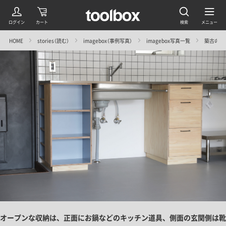
HOME
stories（読む）
imagebox（事例写真）
imagebox写真一覧
築古の魅
オープンな収納は、正面にお鍋などのキッチン道具、側面の玄関側は靴