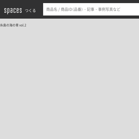
つくる
糸島の海の青 vol.2