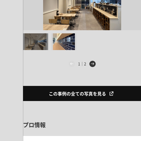
ドア・扉
テレビボード
カーテン・ブラインド すべて
引き戸
姿見・鏡
カーテン
室内窓
照明・スイッチ すべて
カーテンレール
建具金物
ペンダント・シーリング
ブラインド
塗料 すべて
直付・ブラケット照明
室内壁塗料
コンセント照明
1｜2
エクステリア すべて
木部用塗料
レール・スポットライト
ポスト
その他塗料
照明パーツ
DIY すべて
表札・サイン
電球
この事例の全ての写真を見る
DIYアイテム
スイッチ
その他いろいろ すべて
道具・工具
ハンモック・蚊帳
プロ情報
フレーム・額縁
本・雑貨