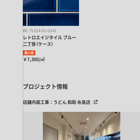
キッチン すべて
壁紙・クロス
ブリック・レンガ
足場板
キッチン本体
化粧板・シート
床タイル
カーペット・床タイル・畳
洗面 すべて
キッチン天板・シンク
洗面ボウル・洗面台
WL-TL014-01-G141
レンジフード
レトロエイジタイル ブルー
バス・トイレ すべて
洗面水栓
キッチン水栓
二丁掛（ケース）
浴槽・浴室・シャワー水栓
ミラー
コンロ・食洗機・設備機器
再入荷
パーツ・ハードウェア すべて
手洗い器
￥7,300/㎡
カウンター天板
キッチンパネル
タオル掛け・バー
トイレアクセサリー
洗面アクセサリー
キッチン収納
棚パーツ・ラック すべて
ペーパーホルダー
ランドリーパーツ
キッチンアクセサリー
プロジェクト情報
棚受け
ハンガーパイプ
洗面セットアップ
テーブル・デスク すべて
キッチンセットアップ
棚板
フック
店舗内装工事：うどん 和助 糸島店
テーブル脚
棚・ラック
ドアノブ・ハンドル
家具・収納 すべて
テーブル天板
取っ手・つまみ
収納・キャビネット
テーブル・デスク本体
手摺
建具 すべて
椅子・スツール