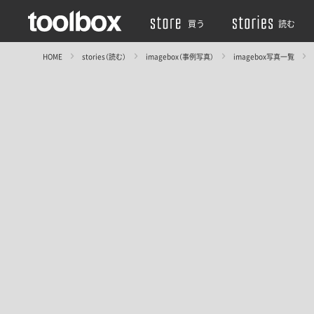
買う
読む
HOME
stories（読む）
imagebox（事例写真）
imagebox写真一覧