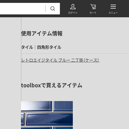
使用アイテム情報
タイル｜四角形タイル
レトロエイジタイル ブルー 二丁掛（ケース）
フローリング・床材 すべて
toolboxで買えるアイテム
無垢フローリング
タイル すべて
挽板複合フローリング
モザイクタイル
パーケット・ヘリンボーン
内装壁材 すべて
四角形タイル
遮音・直貼りフローリング
ウッドパネル・板壁材
装飾タイル
DIYフローリング