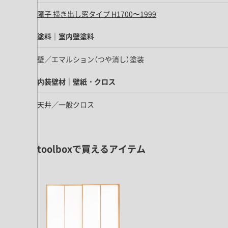
キッチン すべて
壁紙・クロス
ブリック・レンガ
足場板
障子 掃き出し窓タイプ H1700〜1999
キッチン本体
化粧板・シート
床タイル
カーペット・床タイル・畳
洗面 すべて
キッチン天板・シンク
塗料｜室内壁塗料
洗面ボウル・洗面台
レンジフード
壁／エマルション（つや消し）塗装
バス・トイレ すべて
洗面水栓
キッチン水栓
浴槽・浴室・シャワー水栓
内装壁材｜壁紙・クロス
ミラー
コンロ・食洗機・設備機器
パーツ・ハードウェア すべて
手洗い器
カウンター天板
天井／一般クロス
キッチンパネル
タオル掛け・バー
トイレアクセサリー
洗面アクセサリー
キッチン収納
棚パーツ・ラック すべて
ペーパーホルダー
ランドリーパーツ
キッチンアクセサリー
棚受け
ハンガーパイプ
toolboxで買えるアイテム
洗面セットアップ
テーブル・デスク すべて
キッチンセットアップ
棚板
フック
テーブル脚
棚・ラック
ドアノブ・ハンドル
家具・収納 すべて
テーブル天板
取っ手・つまみ
収納・キャビネット
テーブル・デスク本体
手摺
建具 すべて
椅子・スツール