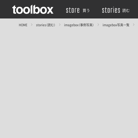
買う
読む
HOME
stories（読む）
imagebox（事例写真）
imagebox写真一覧