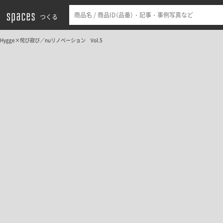
つくる
Hygge×侘び寂び／nuリノベーション Vol.5