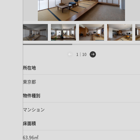
1｜10
所在地
東京都
物件種別
マンション
床面積
63.96㎡