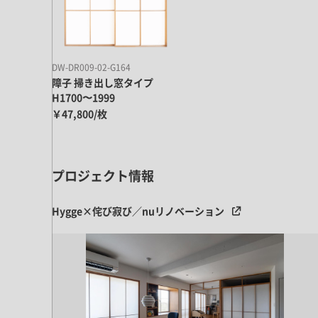
ドア・扉
テレビボード
カーテン・ブラインド すべて
引き戸
姿見・鏡
カーテン
室内窓
照明・スイッチ すべて
DW-DR009-02-G164
カーテンレール
建具金物
障子 掃き出し窓タイプ
ペンダント・シーリング
ブラインド
H1700〜1999
塗料 すべて
￥47,800/枚
直付・ブラケット照明
室内壁塗料
コンセント照明
エクステリア すべて
木部用塗料
レール・スポットライト
プロジェクト情報
ポスト
その他塗料
照明パーツ
DIY すべて
表札・サイン
電球
Hygge×侘び寂び／nuリノベーション
DIYアイテム
スイッチ
その他いろいろ すべて
道具・工具
ハンモック・蚊帳
フレーム・額縁
本・雑貨