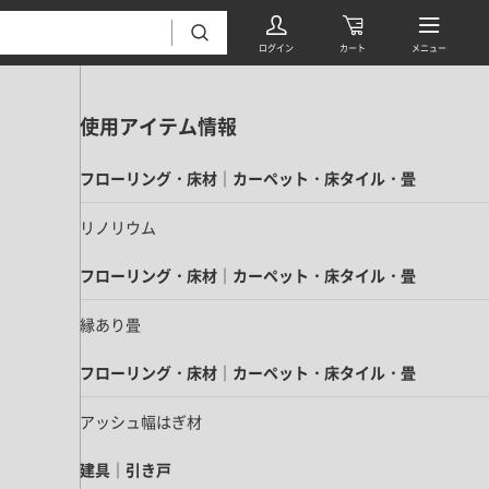
使用アイテム情報
フローリング・床材｜カーペット・床タイル・畳
リノリウム
フローリング・床材｜カーペット・床タイル・畳
フローリング・床材 すべて
縁あり畳
無垢フローリング
タイル すべて
挽板複合フローリング
フローリング・床材｜カーペット・床タイル・畳
モザイクタイル
パーケット・ヘリンボーン
アッシュ幅はぎ材
内装壁材 すべて
四角形タイル
遮音・直貼りフローリング
ウッドパネル・板壁材
建具｜引き戸
装飾タイル
DIYフローリング