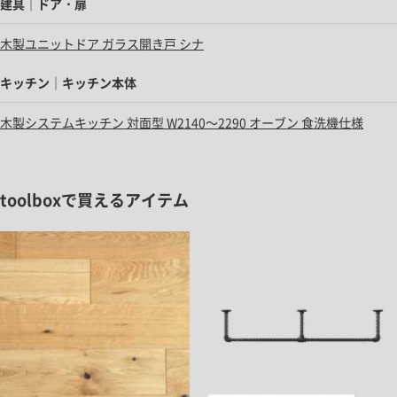
建具｜ドア・扉
木製ユニットドア ガラス開き戸 シナ
キッチン｜キッチン本体
木製システムキッチン 対面型 W2140～2290 オーブン 食洗機仕様
toolboxで買えるアイテム