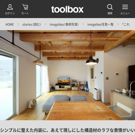
HOME
stories（読む）
imagebox（事例写真）
imagebox写真一覧
「これがほ
シンプルに整えた内装に、あえて現しにした構造材のラフな表情がいい