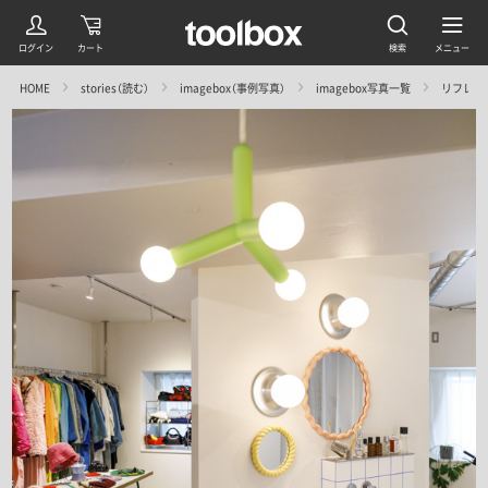
HOME
stories（読む）
imagebox（事例写真）
imagebox写真一覧
リフレーム