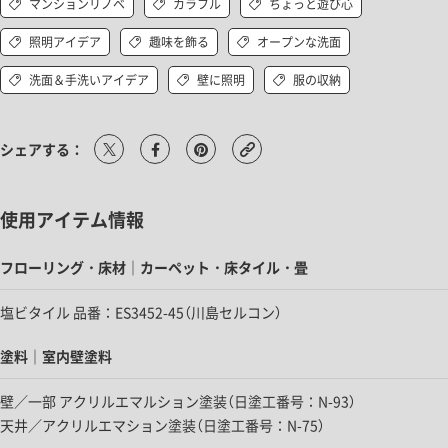
マンションリノベ
カラフル
ちょっと遊び心
照明アイデア
趣味を飾る
オープンな洗面
洗面＆手洗いアイデア
壁に照明
服の収納
シェアする：
使用アイテム情報
フローリング・床材｜カーペット・床タイル・畳
塩ビタイル 品番：ES3452-45（川島セルコン）
塗料｜室内壁塗料
壁／一部 アクリルエマルション塗装（日塗工番号：N-93）
天井／アクリルエマション塗装（日塗工番号：N-75）