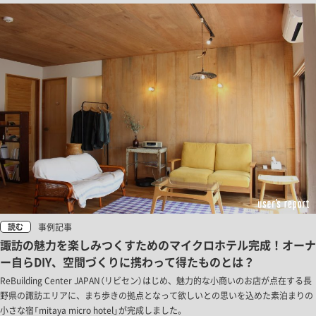
事例記事
読む
諏訪の魅力を楽しみつくすためのマイクロホテル完成！オーナ
ー自らDIY、空間づくりに携わって得たものとは？
ReBuilding Center JAPAN（リビセン）はじめ、魅力的な小商いのお店が点在する長
野県の諏訪エリアに、まち歩きの拠点となって欲しいとの思いを込めた素泊まりの
小さな宿「mitaya micro hotel」が完成しました。