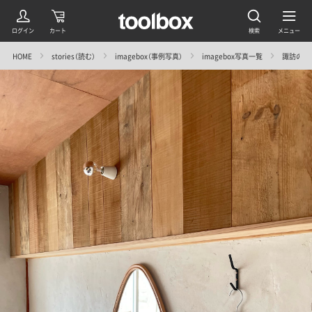
HOME
stories（読む）
imagebox（事例写真）
imagebox写真一覧
諏訪の魅