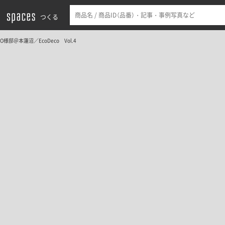
つくる
O様邸＠本蓮沼／EcoDeco Vol.4