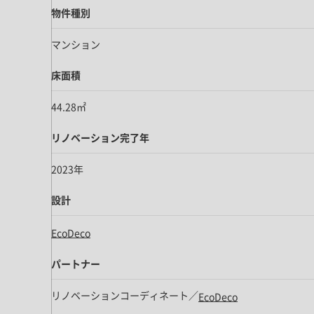
ドア・扉
テレビボード
物件種別
カーテン・ブラインド すべて
引き戸
姿見・鏡
マンション
カーテン
室内窓
照明・スイッチ すべて
カーテンレール
床面積
建具金物
ペンダント・シーリング
ブラインド
44.28㎡
塗料 すべて
直付・ブラケット照明
室内壁塗料
コンセント照明
リノベーション完了年
エクステリア すべて
木部用塗料
レール・スポットライト
2023年
ポスト
その他塗料
照明パーツ
DIY すべて
表札・サイン
設計
電球
DIYアイテム
スイッチ
EcoDeco
その他いろいろ すべて
道具・工具
ハンモック・蚊帳
パートナー
フレーム・額縁
リノベーションコーディネート／
EcoDeco
本・雑貨