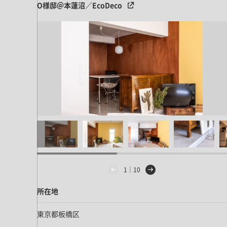
キッチン すべて
壁紙・クロス
O様邸＠本蓮沼／EcoDeco
ブリック・レンガ
足場板
キッチン本体
化粧板・シート
床タイル
カーペット・床タイル・畳
洗面 すべて
キッチン天板・シンク
洗面ボウル・洗面台
レンジフード
バス・トイレ すべて
洗面水栓
キッチン水栓
浴槽・浴室・シャワー水栓
ミラー
コンロ・食洗機・設備機器
パーツ・ハードウェア すべて
手洗い器
カウンター天板
キッチンパネル
タオル掛け・バー
トイレアクセサリー
洗面アクセサリー
キッチン収納
棚パーツ・ラック すべて
ペーパーホルダー
ランドリーパーツ
キッチンアクセサリー
棚受け
ハンガーパイプ
洗面セットアップ
テーブル・デスク すべて
キッチンセットアップ
棚板
フック
テーブル脚
1｜10
棚・ラック
ドアノブ・ハンドル
家具・収納 すべて
テーブル天板
所在地
取っ手・つまみ
収納・キャビネット
テーブル・デスク本体
手摺
建具 すべて
東京都板橋区
椅子・スツール