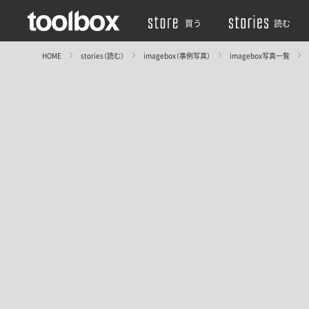
買う
読む
HOME
stories（読む）
imagebox（事例写真）
imagebox写真一覧