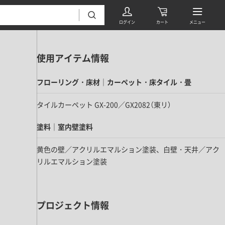
使用アイテム情報
フローリング・床材｜カーペット・床タイル・畳
タイルカーペット GX-200／GX2082（東リ）
塗料｜室内壁塗料
フローリング・床材 すべて
黄色の壁／アクリルエマルション塗装、白壁・天井／アク
無垢フローリング
リルエマルション塗装
タイル すべて
挽板複合フローリング
モザイクタイル
パーケット・ヘリンボーン
内装壁材 すべて
四角形タイル
プロジェクト情報
遮音・直貼りフローリング
ウッドパネル・板壁材
装飾タイル
DIYフローリング