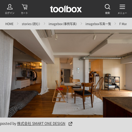
HOME
stories（読む）
imagebox（事例写真）
imagebox写真一覧
F Mansi
posted by
株式会社 SMART ONE DESIGN