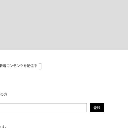
キッチン すべて
壁紙・クロス
ブリック・レンガ
足場板
キッチン本体
化粧板・シート
床タイル
カーペット・床タイル・畳
洗面 すべて
キッチン天板・シンク
洗面ボウル・洗面台
レンジフード
バス・トイレ すべて
洗面水栓
キッチン水栓
浴槽・浴室・シャワー水栓
ミラー
コンロ・食洗機・設備機器
パーツ・ハードウェア すべて
手洗い器
カウンター天板
キッチンパネル
タオル掛け・バー
トイレアクセサリー
洗面アクセサリー
キッチン収納
棚パーツ・ラック すべて
ペーパーホルダー
ランドリーパーツ
キッチンアクセサリー
棚受け
ハンガーパイプ
洗面セットアップ
テーブル・デスク すべて
キッチンセットアップ
棚板
フック
テーブル脚
棚・ラック
ドアノブ・ハンドル
家具・収納 すべて
テーブル天板
取っ手・つまみ
収納・キャビネット
テーブル・デスク本体
手摺
建具 すべて
椅子・スツール