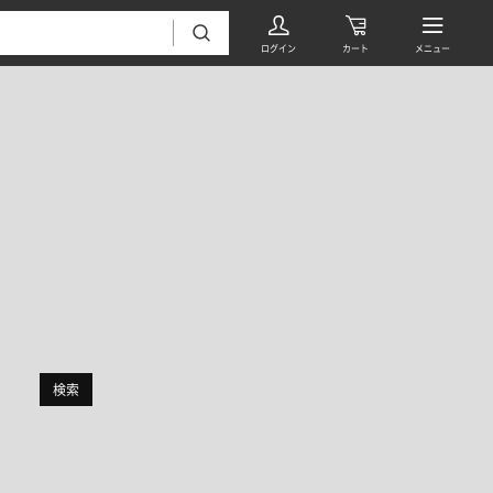
絞り込み
フローリング・床材 すべて
無垢フローリング
タイル すべて
挽板複合フローリング
検索
モザイクタイル
パーケット・ヘリンボーン
内装壁材 すべて
四角形タイル
遮音・直貼りフローリング
ウッドパネル・板壁材
装飾タイル
DIYフローリング