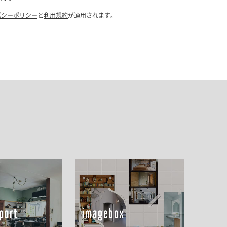
ドア・扉
テレビボード
カーテン・ブラインド すべて
引き戸
姿見・鏡
カーテン
室内窓
照明・スイッチ すべて
カーテンレール
建具金物
ペンダント・シーリング
ブラインド
塗料 すべて
直付・ブラケット照明
室内壁塗料
コンセント照明
エクステリア すべて
木部用塗料
レール・スポットライト
ポスト
その他塗料
照明パーツ
DIY すべて
表札・サイン
電球
DIYアイテム
スイッチ
その他いろいろ すべて
道具・工具
ハンモック・蚊帳
フレーム・額縁
本・雑貨