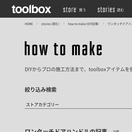
買う
読む
HOME
stories（読む）
how to make（DIY記事）
ワンタッチドアハ
DIYからプロの施工方法まで、toolboxアイテ
絞り込み検索
ワンタッチドアハンドルの記事
0件