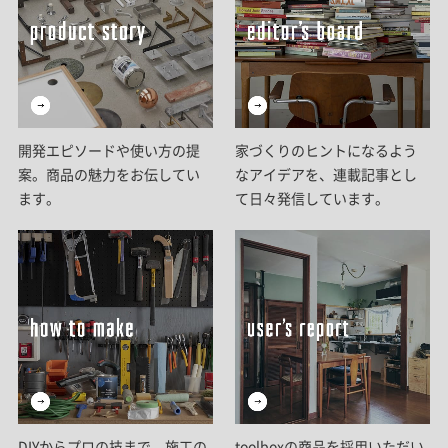
開発エピソードや使い方の提
家づくりのヒントになるよう
案。商品の魅力をお伝してい
なアイデアを、連載記事とし
ます。
て日々発信しています。
DIYからプロの技まで。施工の
toolboxの商品を採用いただい