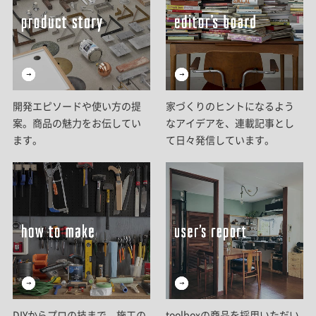
開発エピソードや使い方の提
家づくりのヒントになるよう
案。商品の魅力をお伝してい
なアイデアを、連載記事とし
ます。
て日々発信しています。
DIYからプロの技まで。施工の
toolboxの商品を採用いただい