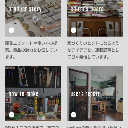
開発エピソードや使い方の提
家づくりのヒントになるよう
案。商品の魅力をお伝してい
なアイデアを、連載記事とし
ます。
て日々発信しています。
DIYからプロの技まで。施工の
toolboxの商品を採用いただい