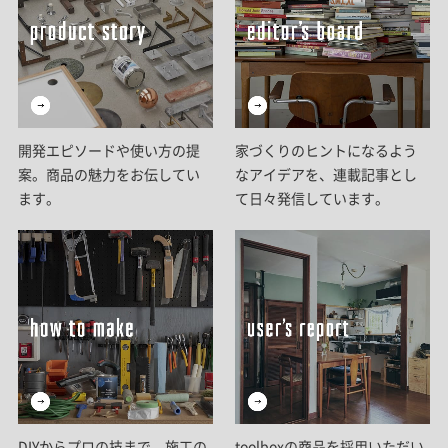
開発エピソードや使い方の提
家づくりのヒントになるよう
案。商品の魅力をお伝してい
なアイデアを、連載記事とし
ます。
て日々発信しています。
DIYからプロの技まで。施工の
toolboxの商品を採用いただい