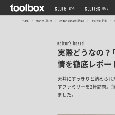
買う
読む
HOME
stories（読む）
editor’s board（特集）
その他の記事
実際どうなの？
情を徹底レポー
天井にすっきりと納められ
すファミリーを2軒訪問。
ました。