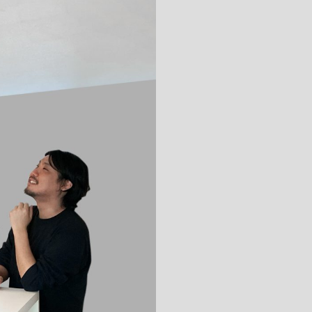
キッチン すべて
壁紙・クロス
ブリック・レンガ
足場板
キッチン本体
化粧板・シート
床タイル
カーペット・床タイル・畳
洗面 すべて
キッチン天板・シンク
洗面ボウル・洗面台
レンジフード
バス・トイレ すべて
洗面水栓
キッチン水栓
浴槽・浴室・シャワー水栓
ミラー
コンロ・食洗機・設備機器
パーツ・ハードウェア すべて
手洗い器
カウンター天板
キッチンパネル
タオル掛け・バー
トイレアクセサリー
洗面アクセサリー
キッチン収納
棚パーツ・ラック すべて
ペーパーホルダー
ランドリーパーツ
キッチンアクセサリー
棚受け
ハンガーパイプ
洗面セットアップ
テーブル・デスク すべて
キッチンセットアップ
棚板
フック
テーブル脚
棚・ラック
ドアノブ・ハンドル
家具・収納 すべて
テーブル天板
取っ手・つまみ
収納・キャビネット
テーブル・デスク本体
手摺
建具 すべて
椅子・スツール