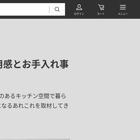
用感とお手入れ事
フローリング・床材 すべて
のあるキッチン空間で暮ら
無垢フローリング
タイル すべて
になるあれこれを取材してき
挽板複合フローリング
モザイクタイル
パーケット・ヘリンボーン
内装壁材 すべて
四角形タイル
遮音・直貼りフローリング
ウッドパネル・板壁材
装飾タイル
DIYフローリング