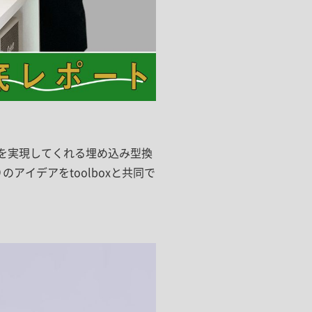
ドア・扉
テレビボード
カーテン・ブラインド すべて
引き戸
姿見・鏡
カーテン
室内窓
照明・スイッチ すべて
カーテンレール
建具金物
ペンダント・シーリング
ブラインド
塗料 すべて
直付・ブラケット照明
室内壁塗料
コンセント照明
エクステリア すべて
井を実現してくれる埋め込み型換
木部用塗料
レール・スポットライト
）のアイデアをtoolboxと共同で
ポスト
その他塗料
照明パーツ
DIY すべて
表札・サイン
電球
DIYアイテム
スイッチ
その他いろいろ すべて
道具・工具
ハンモック・蚊帳
フレーム・額縁
本・雑貨