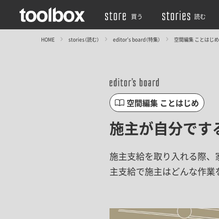
買う
読む
HOME
stories（読む）
editor’s board（特集）
空間編集 ことはじめ
空間編集 ことはじめ
施主が自分でする
施主支給を取り入れる際、
主支給で施主はどんな作業