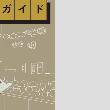
キッチン すべて
壁紙・クロス
ブリック・レンガ
足場板
キッチン本体
化粧板・シート
床タイル
カーペット・床タイル・畳
洗面 すべて
キッチン天板・シンク
洗面ボウル・洗面台
レンジフード
バス・トイレ すべて
洗面水栓
キッチン水栓
浴槽・浴室・シャワー水栓
ミラー
コンロ・食洗機・設備機器
パーツ・ハードウェア すべて
手洗い器
カウンター天板
キッチンパネル
タオル掛け・バー
トイレアクセサリー
洗面アクセサリー
キッチン収納
棚パーツ・ラック すべて
ペーパーホルダー
ランドリーパーツ
キッチンアクセサリー
棚受け
ハンガーパイプ
洗面セットアップ
テーブル・デスク すべて
キッチンセットアップ
棚板
フック
テーブル脚
棚・ラック
ドアノブ・ハンドル
家具・収納 すべて
テーブル天板
取っ手・つまみ
収納・キャビネット
テーブル・デスク本体
手摺
建具 すべて
椅子・スツール