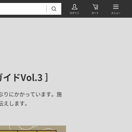
Vol.3 ］
フローリング・床材 すべて
無垢フローリング
ぶりにかかっています。施
タイル すべて
挽板複合フローリング
伝えします。
モザイクタイル
パーケット・ヘリンボーン
内装壁材 すべて
四角形タイル
遮音・直貼りフローリング
ウッドパネル・板壁材
装飾タイル
DIYフローリング