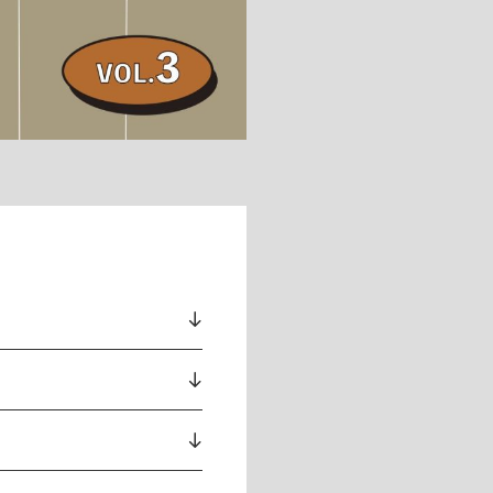
ドア・扉
テレビボード
カーテン・ブラインド すべて
引き戸
姿見・鏡
カーテン
室内窓
照明・スイッチ すべて
カーテンレール
建具金物
ペンダント・シーリング
ブラインド
塗料 すべて
直付・ブラケット照明
室内壁塗料
コンセント照明
エクステリア すべて
木部用塗料
レール・スポットライト
ポスト
その他塗料
照明パーツ
DIY すべて
表札・サイン
電球
DIYアイテム
スイッチ
その他いろいろ すべて
道具・工具
ハンモック・蚊帳
フレーム・額縁
本・雑貨