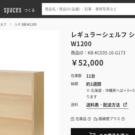
つくる
ェルフ
シナ 3段 W1200
レギュラーシェルフ
シ
W1200
商品ID：KB-KC035-16-G173
￥52,000
11台
在庫数
約1週間
納期
※ 北海道・沖縄県へは＋3〜
ります
送料表・配送方法
送料
在庫品
路線便プラス