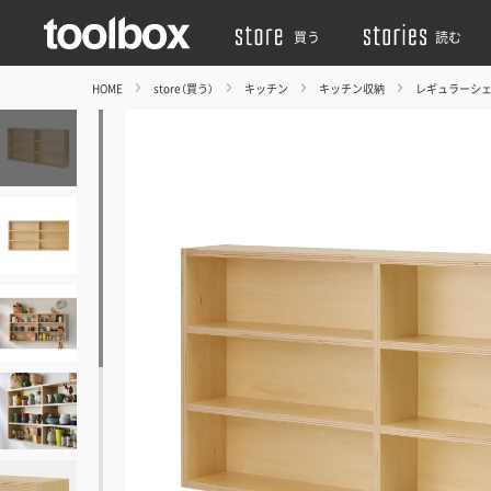
買う
読む
HOME
store（買う）
キッチン
キッチン収納
レギュラーシ