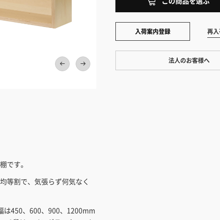
この商品を選ぶ
入荷案内登録
再入
法人のお客様へ
ワンプライス販売
法人・個人様いずれも全て一律の
各段の内寸高さは176mmです
ております。法人/個人事業主様
い」も対応しています。
「請求書払い」
カートでのお見積り機能
棚です。
「この商品を選ぶ」からご希望の
入れていただき、お届け先種別・
均等割で、気張らず何気なく
択すると、送料を含んだ合計金額
とができます。お見積り書の出力
0、600、900、1200mm
見積もりガ