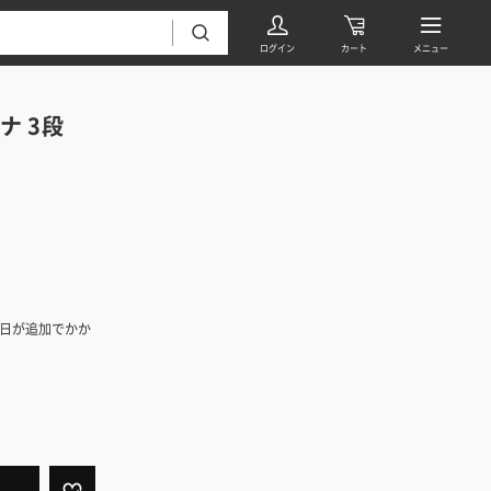
ナ 3段
フローリング・床材 すべて
5日が追加でかか
無垢フローリング
タイル すべて
挽板複合フローリング
モザイクタイル
パーケット・ヘリンボーン
内装壁材 すべて
四角形タイル
遮音・直貼りフローリング
ウッドパネル・板壁材
装飾タイル
DIYフローリング