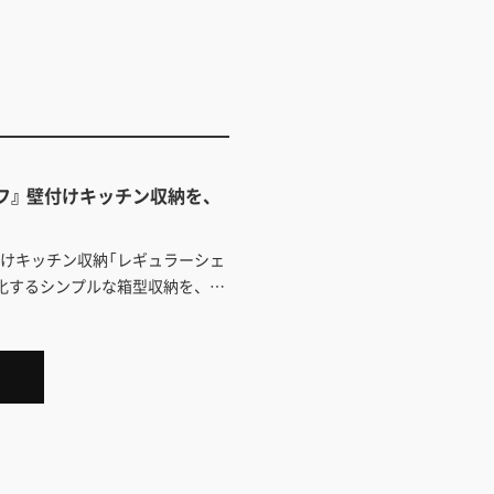
フ』 壁付けキッチン収納を、
けキッチン収納「レギュラーシェ
化するシンプルな箱型収納を、好
自分ならこう使う！」と編集した