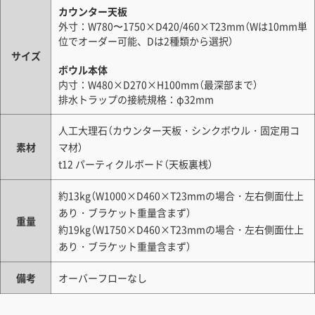
カウンター天板
外寸：W780〜1750×D420/460×T23mm（Wは10mm単
位でオーダー可能、Dは2種類から選択）
サイズ
ボウル本体
内寸：W480×D270×H100mm（最深部まで）
排水トラップの接続規格：φ32mm
人工大理石（カウンター天板・シンクボウル・固定用コ
素材
マ材）
t12 パーティクルボード（天板裏桟）
約13kg（W1000×D460×T23mmの場合・左右側面仕上
あり・ブラケット重量含まず）
重量
約19kg（W1750×D460×T23mmの場合・左右側面仕上
あり・ブラケット重量含まず）
備考
オーバーフローなし