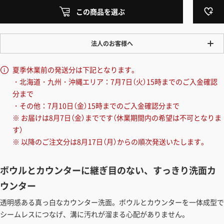
この商品を選ぶ
法人のお客様へ
ワンプライス販売
夏季休業前の発送分は下記となります。
法人・個人様いずれも全て一律の価格で販売しております。法人/個人
・北海道・九州・沖縄エリア：7月7日（火）15時までのご入金確認
事業主様には「請求書払い」も対応しています。
分まで
「請求書払い」の詳細はこちら
・その他：7月10日（金）15時までのご入金確認分まで
※ お届けは8月7日（金）までです（休業期間内の希望は不可となりま
カートでのお見積り機能
す）
「この商品を選ぶ」からご希望の商品をカートに入れていただき、お届
※ 以降のご注文分は8月17日（月）からの順次発送いたします。
け先種別・都道府県を選択すると、送料を含んだ合計金額を確認する
ことができます。お見積り書の出力も可能です。
ボウルとカウンターに継ぎ目のない、すっきり洗面カ
見積もりガイドはこちら
ウンター
透明感ある真っ白なカウンター洗面。ボウルとカウンターを一体成型で
シームレスにつなげ、溝に汚れが溜まる心配がありません。