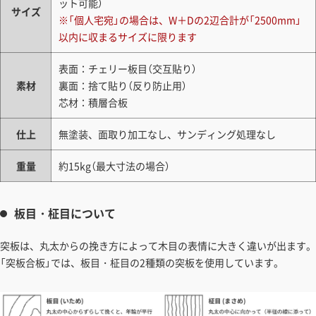
ット可能）
サイズ
※「個人宅宛」の場合は、W＋Dの2辺合計が「2500mm」
以内に収まるサイズに限ります
表面：チェリー板目（交互貼り）
素材
裏面：捨て貼り（反り防止用）
芯材：積層合板
仕上
無塗装、面取り加工なし、サンディング処理なし
重量
約15kg（最大寸法の場合）
板目・柾目について
突板は、丸太からの挽き方によって木目の表情に大きく違いが出ます。
「突板合板」では、板目・柾目の2種類の突板を使用しています。