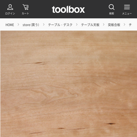
HOME
store（買う）
テーブル・デスク
テーブル天板
突板合板
チェ