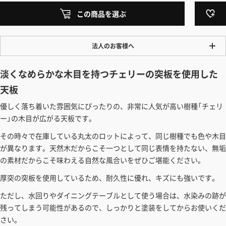
この商品を選ぶ
法人のお客様へ
ワンプライス販売
淡くなめらかな木目を持つチェリーの突板を使用した
法人・個人様いずれも全て一律の価格で販売しております。法人/個人
天板
事業主様には「請求書払い」も対応しています。
優しく落ち着いた雰囲気にぴったりの、非常に人気が高い樹種「チェリ
「請求書払い」の詳細はこちら
ー」の木目が広がる天板です。
カートでのお見積り機能
その時々で在庫している丸太のロットによって、同じ樹種でも色や木目
「この商品を選ぶ」からご希望の商品をカートに入れていただき、お届
が異なります。天然木だからこそ一つとして同じ表情を持たない、無垢
け先種別・都道府県を選択すると、送料を含んだ合計金額を確認する
の素材だからこそ味わえる自然な風合いをぜひご堪能ください。
ことができます。お見積り書の出力も可能です。
厚突の突板を使用しているため、耐久性に優れ、キズにも強いです。
見積もりガイドはこちら
ただし、水回りやダイニングテーブルとして使う場合は、水染みの跡が
残ってしまう可能性があるので、しっかりと塗装をしてからお使いくだ
さい。