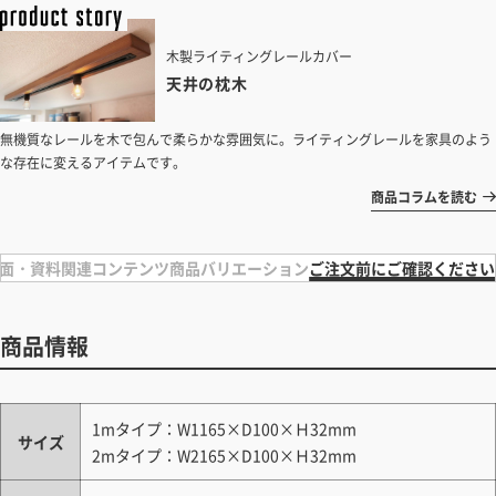
木製ライティングレールカバー
天井の枕木
無機質なレールを木で包んで柔らかな雰囲気に。ライティングレールを家具のよう
な存在に変えるアイテムです。
商品コラムを読む
面・資料
関連コンテンツ
商品バリエーション
ご注文前にご確認ください
商品情報
1mタイプ：W1165×D100×Ｈ32mm
サイズ
2mタイプ：W2165×D100×Ｈ32mm