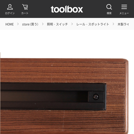
HOME
store（買う）
照明・スイッチ
レール・スポットライト
木製ライテ