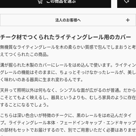
この商品を選ぶ
法人のお客様へ
ワンプライス販売
チーク材でつくられたライティングレール用のカバー
法人・個人様いずれも全て一律の価格で販売しております。法人/個人
無機質なライティングレールを木の柔らかい質感で包んでしまおうと考
事業主様には「請求書払い」も対応しています。
えてつくられたこの商品。
「請求書払い」の詳細はこちら
溝が掘られた木製のカバーにレールをはめ込んで使います。ライティン
カートでのお見積り機能
グレールの機能はそのままに、ちょっとそっけなかったレールが、美し
「この商品を選ぶ」からご希望の商品をカートに入れていただき、お届
く味わいのある器具に生まれ変わるんです。
け先種別・都道府県を選択すると、送料を含んだ合計金額を確認する
天井って照明以外は何もなく、シンプルな面が広がるのが普通。だから
ことができます。お見積り書の出力も可能です。
こそとてもよく映えるし、器具というよりも、むしろ家具のように存在
見積もりガイドはこちら
することになるでしょう。
こちらは深い色合いが特徴のチークに、黒のレールをはめ込んだタイ
プ。ライティングレール本体・フェードインキャップ・エンドキャップ
の部材もセットでお届けするので、別でご用意いただく必要はありませ