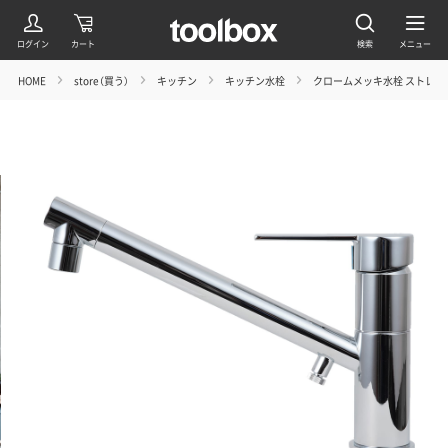
HOME
store（買う）
キッチン
キッチン水栓
クロームメッキ水栓 ストレー