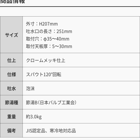
商品情報
外寸：H207mm
吐水口の長さ：251mm
サイズ
取付穴：φ35〜40mm
取付天板厚：5〜30mm
仕上
クロームメッキ仕上
仕様
スパウト120°回転
吐水
泡沫
節湯種
節湯B（日本バルブ工業会）
重量
約3.0kg
備考
JIS認定品、寒冷地対応品