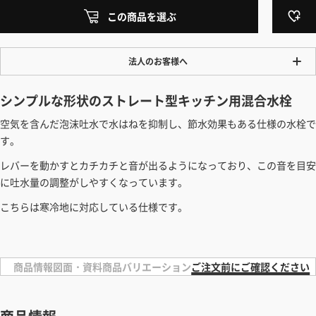
この商品を選ぶ
法人のお客様へ
ワンプライス販売
シンプルな形状のストレート型キッチン用混合水栓
法人・個人様いずれも全て一律の価格で販売しております。法人/個人
空気を含んだ泡沫吐水で水はねを抑制し、節水効果もある仕様の水栓で
事業主様には「請求書払い」も対応しています。
す。
「請求書払い」の詳細はこちら
レバーを動かすとカチカチと音が出るようになっており、この音を目安
カートでのお見積り機能
に吐水量の調整がしやすくなっています。
「この商品を選ぶ」からご希望の商品をカートに入れていただき、お届
こちらは寒冷地に対応している仕様です。
け先種別・都道府県を選択すると、送料を含んだ合計金額を確認する
ことができます。お見積り書の出力も可能です。
見積もりガイドはこちら
商品情報
図面・資料
商品バリエーション
ご注文前にご確認ください