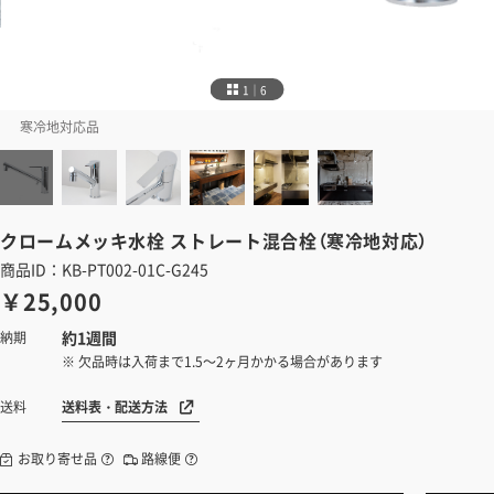
1｜6
寒冷地対応品
クロームメッキ水栓
ストレート混合栓（寒冷地対応）
商品ID：KB-PT002-01C-G245
￥25,000
約1週間
納期
※ 欠品時は入荷まで1.5～2ヶ月かかる場合があります
送料表・配送方法
送料
お取り寄せ品
路線便