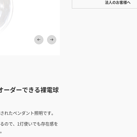
法人のお客様へ
ワンプライス販売
法人・個人様いずれも全て一律の
ております。法人/個人事業主様
い」も対応しています。
「請求書払い」
上品で落ち着いた金色
カートでのお見積り機能
「この商品を選ぶ」からご希望の
入れていただき、お届け先種別・
択すると、送料を含んだ合計金額
オーダーできる裸電球
とができます。お見積り書の出力
見積もりガ
されたペンダント照明です。
るので、1灯使いでも存在感を
。