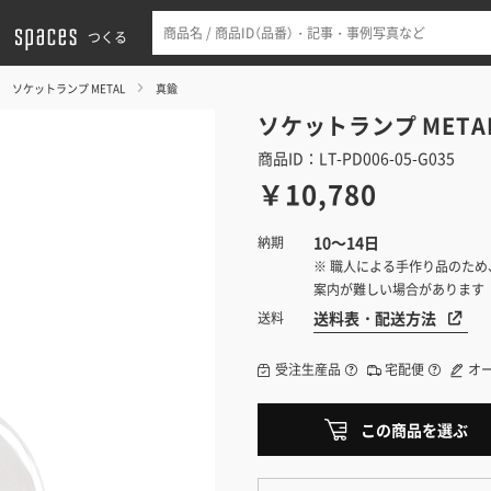
つくる
ソケットランプ METAL
真鍮
ソケットランプ META
商品ID：LT-PD006-05-G035
￥10,780
10～14日
納期
※ 職人による手作り品のため
案内が難しい場合があります
送料表・配送方法
送料
受注生産品
宅配便
オ
この商品を選ぶ