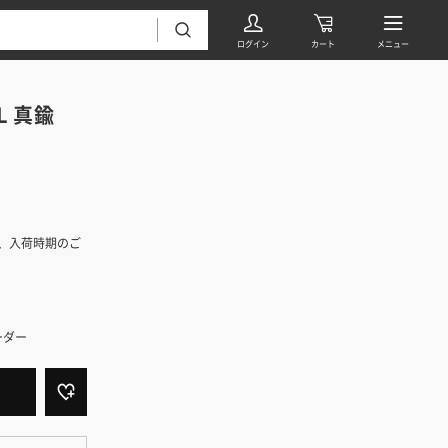
L
真鍮
、入荷時期のご
フローリング・床材 すべて
無垢フローリング
タイル すべて
挽板複合フローリング
ーダー
モザイクタイル
パーケット・ヘリンボーン
内装壁材 すべて
四角形タイル
遮音・直貼りフローリング
ウッドパネル・板壁材
装飾タイル
DIYフローリング