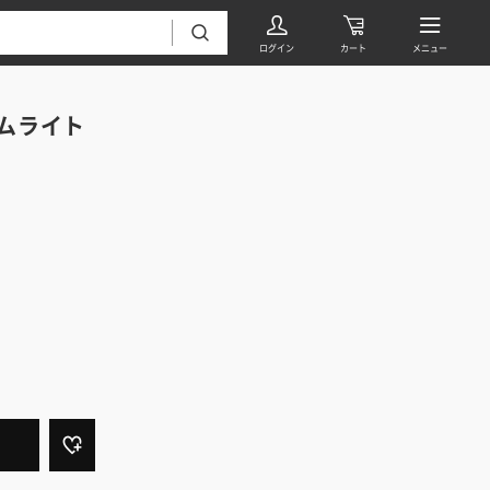
ムライト
フローリング・床材 すべて
無垢フローリング
タイル すべて
挽板複合フローリング
モザイクタイル
パーケット・ヘリンボーン
内装壁材 すべて
四角形タイル
遮音・直貼りフローリング
ウッドパネル・板壁材
装飾タイル
DIYフローリング