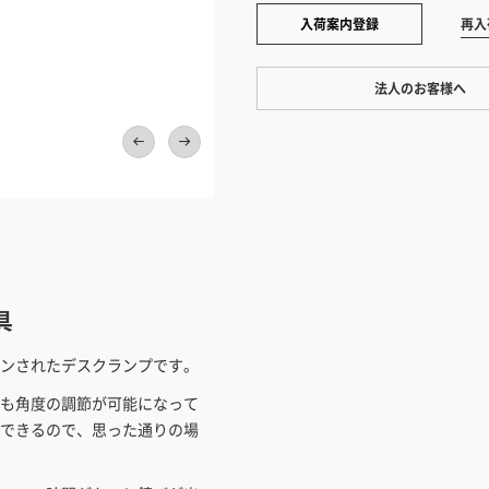
入荷案内登録
再入
法人のお客様へ
ワンプライス販売
法人・個人様いずれも全て一律の
ております。法人/個人事業主様
い」も対応しています。
中間スイッチ。コードはすべてブラックで
「請求書払い」
カートでのお見積り機能
具
「この商品を選ぶ」からご希望の
入れていただき、お届け先種別・
ンされたデスクランプです。
択すると、送料を含んだ合計金額
も角度の調節が可能になって
とができます。お見積り書の出力
できるので、思った通りの場
見積もりガ