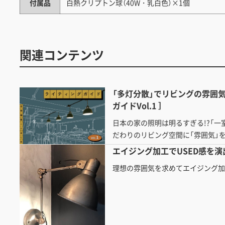
付属品
白熱クリプトン球（40W・乳白色）×1個
関連コンテンツ
「多灯分散」でリビングの雰囲気
ガイドVol.1 ］
日本の家の照明は明るすぎる!?「一
だわりのリビング空間に「雰囲気」
エイジング加工でUSED感を演
理想の雰囲気を求めてエイジング