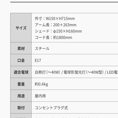
外寸：W150×H715mm
アーム長：200＋263mm
サイズ
シェード：φ150×H160mm
コード長：約1800mm
素材
スチール
口金
E17
適合電球
白熱灯（〜40W） / 電球形蛍光灯（〜40W型） / LED
重量
約0.6kg
用途
屋内用
取付
コンセントプラグ式