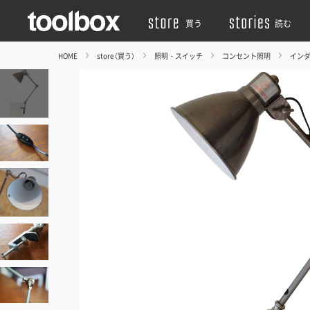
買う
読む
HOME
store（買う）
照明・スイッチ
コンセント照明
イン