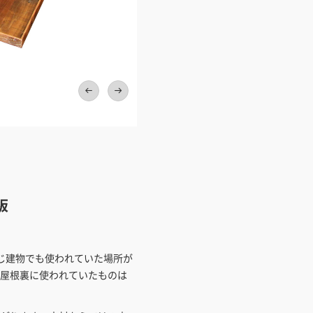
ワンプライス販売
法人・個人様いずれも全て一律の
ております。法人/個人事業主様
い」も対応しています。
「請求書払い」
カートでのお見積り機能
「この商品を選ぶ」からご希望の
入れていただき、お届け先種別・
択すると、送料を含んだ合計金額
とができます。お見積り書の出力
板
見積もりガ
じ建物でも使われていた場所が
屋根裏に使われていたものは