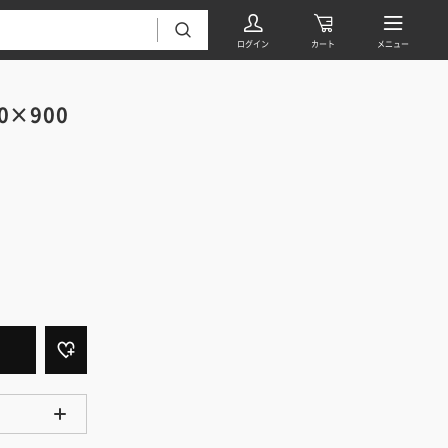
0×900
フローリング・床材 すべて
無垢フローリング
タイル すべて
挽板複合フローリング
モザイクタイル
パーケット・ヘリンボーン
内装壁材 すべて
四角形タイル
遮音・直貼りフローリング
ウッドパネル・板壁材
装飾タイル
DIYフローリング