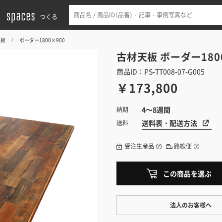
つくる
天板
ボーダー1800×900
古材天板
ボーダー180
商品ID：PS-TT008-07-G005
￥173,800
4～8週間
納期
送料表・配送方法
送料
受注生産品
路線便
この商品を選ぶ
法人のお客様へ