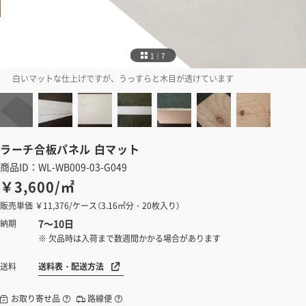
1｜7
白いマットな仕上げですが、うっすらと木目が透けています
ラーチ合板パネル
白マット
商品ID：WL-WB009-03-G049
￥3,600/㎡
販売単価 ￥11,376/ケース（3.16㎡分・20枚入り）
7～10日
納期
※ 欠品時は入荷まで数週間かかる場合があります
送料表・配送方法
送料
お取り寄せ品
路線便