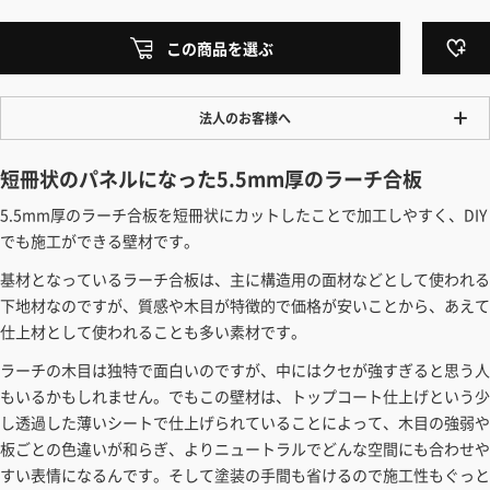
この商品を選ぶ
法人のお客様へ
ワンプライス販売
短冊状のパネルになった5.5mm厚のラーチ合板
法人・個人様いずれも全て一律の価格で販売しております。法人/個人
5.5mm厚のラーチ合板を短冊状にカットしたことで加工しやすく、DIY
事業主様には「請求書払い」も対応しています。
でも施工ができる壁材です。
「請求書払い」の詳細はこちら
基材となっているラーチ合板は、主に構造用の面材などとして使われる
カートでのお見積り機能
下地材なのですが、質感や木目が特徴的で価格が安いことから、あえて
「この商品を選ぶ」からご希望の商品をカートに入れていただき、お届
仕上材として使われることも多い素材です。
け先種別・都道府県を選択すると、送料を含んだ合計金額を確認する
ラーチの木目は独特で面白いのですが、中にはクセが強すぎると思う人
ことができます。お見積り書の出力も可能です。
もいるかもしれません。でもこの壁材は、トップコート仕上げという少
見積もりガイドはこちら
し透過した薄いシートで仕上げられていることによって、木目の強弱や
板ごとの色違いが和らぎ、よりニュートラルでどんな空間にも合わせや
すい表情になるんです。そして塗装の手間も省けるので施工性もぐっと