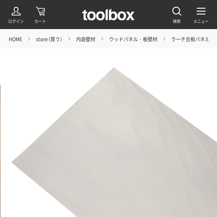
HOME
store（買う）
内装壁材
ウッドパネル・板壁材
ラーチ合板パネル