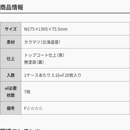
商品情報
サイズ
W175×L905×T5.5mm
素材
カラマツ（北海道産）
トップコート仕上（表）
仕上
無塗装（裏）
入数
1ケースあたり 3.16㎡ 20枚入り
㎡必要
7枚
枚数
備考
F☆☆☆☆