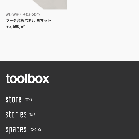
WL-WB009-03-G049
ラーチ合板パネル 白マット
￥3,600/㎡
買う
読む
つくる