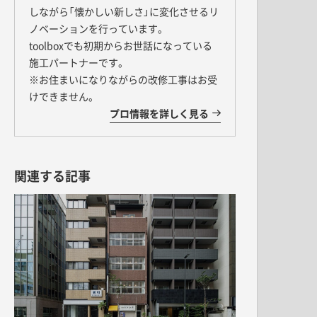
キッチン すべて
壁紙・クロス
しながら「懐かしい新しさ」に変化させるリ
ブリック・レンガ
足場板
キッチン本体
ノベーションを行っています。
化粧板・シート
床タイル
カーペット・床タイル・畳
洗面 すべて
toolboxでも初期からお世話になっている
キッチン天板・シンク
施工パートナーです。
洗面ボウル・洗面台
レンジフード
※お住まいになりながらの改修工事はお受
バス・トイレ すべて
洗面水栓
けできません。
キッチン水栓
浴槽・浴室・シャワー水栓
プロ情報を詳しく見る
ミラー
コンロ・食洗機・設備機器
パーツ・ハードウェア すべて
手洗い器
カウンター天板
キッチンパネル
タオル掛け・バー
トイレアクセサリー
洗面アクセサリー
キッチン収納
棚パーツ・ラック すべて
関連する記事
ペーパーホルダー
ランドリーパーツ
キッチンアクセサリー
棚受け
ハンガーパイプ
洗面セットアップ
テーブル・デスク すべて
キッチンセットアップ
棚板
フック
テーブル脚
棚・ラック
ドアノブ・ハンドル
家具・収納 すべて
テーブル天板
取っ手・つまみ
収納・キャビネット
テーブル・デスク本体
手摺
建具 すべて
椅子・スツール