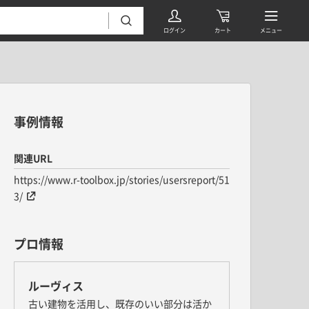
事例情報を見る
事例情報
関連URL
https://www.r-toolbox.jp/stories/usersreport/51
フローリング・床材 すべて
3/
無垢フローリング
タイル すべて
挽板複合フローリング
プロ情報
モザイクタイル
パーケット・ヘリンボーン
内装壁材 すべて
四角形タイル
遮音・直貼りフローリング
ルーヴィス
ウッドパネル・板壁材
装飾タイル
DIYフローリング
古い建物を活用し、既存のいい部分は活か