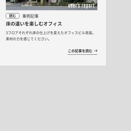
ドア・扉
テレビボード
カーテン・ブラインド すべて
引き戸
姿見・鏡
事例記事
読む
カーテン
室内窓
床の違いを楽しむオフィス
照明・スイッチ すべて
カーテンレール
建具金物
3フロアそれぞれ床の仕上げを変えたオフィスビル改装。
ペンダント・シーリング
素材の力を感じてください。
ブラインド
塗料 すべて
直付・ブラケット照明
この記事を読む
室内壁塗料
コンセント照明
エクステリア すべて
木部用塗料
レール・スポットライト
ポスト
その他塗料
照明パーツ
DIY すべて
表札・サイン
電球
DIYアイテム
スイッチ
その他いろいろ すべて
道具・工具
ハンモック・蚊帳
フレーム・額縁
本・雑貨