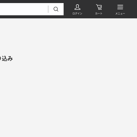
り込み
フローリング・床材 すべて
無垢フローリング
タイル すべて
挽板複合フローリング
モザイクタイル
パーケット・ヘリンボーン
内装壁材 すべて
四角形タイル
遮音・直貼りフローリング
ウッドパネル・板壁材
装飾タイル
DIYフローリング