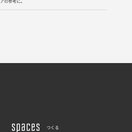
デアの参考に。
ドア・扉
テレビボード
カーテン・ブラインド すべて
引き戸
姿見・鏡
カーテン
室内窓
照明・スイッチ すべて
カーテンレール
建具金物
ペンダント・シーリング
ブラインド
塗料 すべて
直付・ブラケット照明
室内壁塗料
コンセント照明
エクステリア すべて
木部用塗料
レール・スポットライト
ポスト
その他塗料
照明パーツ
DIY すべて
表札・サイン
電球
DIYアイテム
スイッチ
その他いろいろ すべて
道具・工具
ハンモック・蚊帳
フレーム・額縁
つくる
本・雑貨