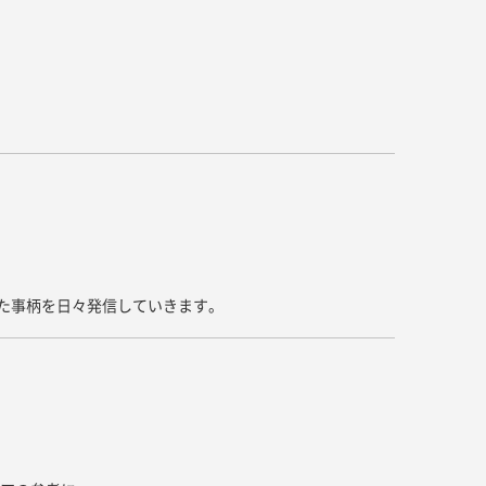
キッチン すべて
壁紙・クロス
ブリック・レンガ
足場板
キッチン本体
化粧板・シート
床タイル
畳・その他
洗面 すべて
キッチン天板・シンク
洗面ボウル・洗面台
レンジフード
バス・トイレ すべて
洗面水栓
キッチン水栓
浴槽・浴室・シャワー水栓
ミラー
コンロ・食洗機・設備機器
パーツ・ハードウェア すべて
手洗い器
カウンター天板
キッチンパネル
タオル掛け・バー
トイレアクセサリー
洗面アクセサリー
キッチン収納
棚パーツ・ラック すべて
ペーパーホルダー
ランドリーパーツ
キッチンアクセサリー
棚受け
いた事柄を日々発信していきます。
ハンガーパイプ
洗面セットアップ
テーブル・デスク すべて
キッチンセットアップ
棚板
フック
テーブル脚
棚・ラック
ドアノブ・ハンドル
家具・収納 すべて
テーブル天板
取っ手・つまみ
収納・キャビネット
テーブル・デスク本体
手摺
建具 すべて
椅子・スツール