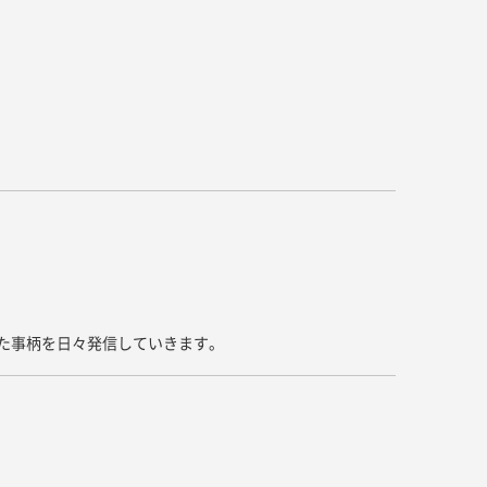
キッチン すべて
壁紙・クロス
ブリック・レンガ
足場板
キッチン本体
化粧板・シート
床タイル
畳・その他
洗面 すべて
キッチン天板・シンク
洗面ボウル・洗面台
レンジフード
バス・トイレ すべて
洗面水栓
キッチン水栓
浴槽・浴室・シャワー水栓
ミラー
コンロ・食洗機・設備機器
パーツ・ハードウェア すべて
手洗い器
カウンター天板
キッチンパネル
タオル掛け・バー
トイレアクセサリー
洗面アクセサリー
キッチン収納
棚パーツ・ラック すべて
ペーパーホルダー
ランドリーパーツ
キッチンアクセサリー
棚受け
ハンガーパイプ
洗面セットアップ
テーブル・デスク すべて
キッチンセットアップ
棚板
いた事柄を日々発信していきます。
フック
テーブル脚
棚・ラック
ドアノブ・ハンドル
家具・収納 すべて
テーブル天板
取っ手・つまみ
収納・キャビネット
テーブル・デスク本体
手摺
建具 すべて
椅子・スツール