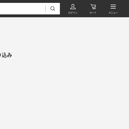
り込み
フローリング・床材 すべて
無垢フローリング
タイル すべて
挽板複合フローリング
モザイクタイル
パーケット・ヘリンボーン
内装壁材 すべて
四角形タイル
遮音・直貼りフローリング
ウッドパネル・板壁材
装飾タイル
DIYフローリング