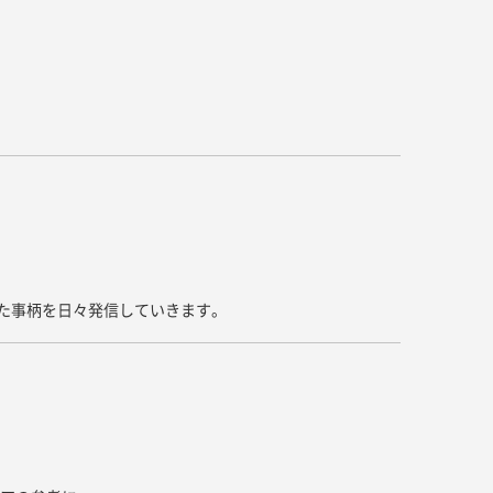
キッチン すべて
壁紙・クロス
ブリック・レンガ
足場板
キッチン本体
化粧板・シート
床タイル
畳・その他
洗面 すべて
キッチン天板・シンク
洗面ボウル・洗面台
レンジフード
バス・トイレ すべて
洗面水栓
キッチン水栓
浴槽・浴室・シャワー水栓
ミラー
コンロ・食洗機・設備機器
パーツ・ハードウェア すべて
手洗い器
カウンター天板
キッチンパネル
タオル掛け・バー
トイレアクセサリー
洗面アクセサリー
キッチン収納
棚パーツ・ラック すべて
ペーパーホルダー
ランドリーパーツ
キッチンアクセサリー
棚受け
いた事柄を日々発信していきます。
ハンガーパイプ
洗面セットアップ
テーブル・デスク すべて
キッチンセットアップ
棚板
フック
テーブル脚
棚・ラック
ドアノブ・ハンドル
家具・収納 すべて
テーブル天板
取っ手・つまみ
収納・キャビネット
テーブル・デスク本体
手摺
建具 すべて
椅子・スツール