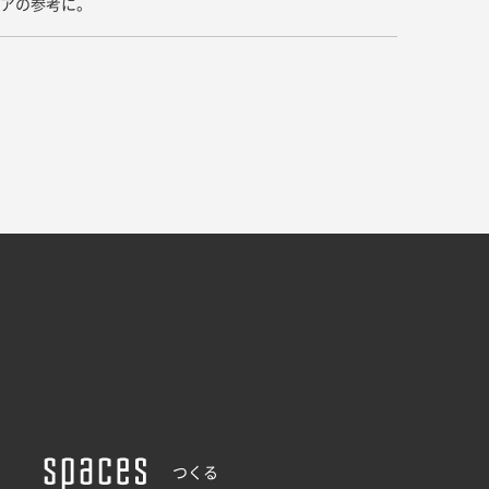
デアの参考に。
ドア・扉
テレビボード
カーテン・ブラインド すべて
引き戸
姿見・鏡
カーテン
室内窓
照明・スイッチ すべて
カーテンレール
建具金物
ペンダント・シーリング
ブラインド
塗料 すべて
直付・ブラケット照明
室内壁塗料
コンセント照明
エクステリア すべて
木部用塗料
レール・スポットライト
ポスト
その他塗料
照明パーツ
DIY すべて
表札・サイン
電球
DIYアイテム
スイッチ
その他いろいろ すべて
道具・工具
ハンモック・蚊帳
フレーム・額縁
つくる
本・雑貨