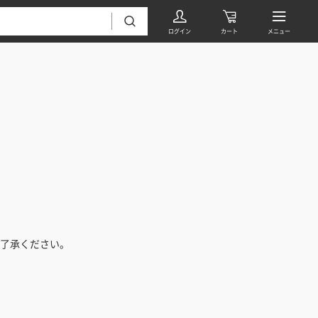
フローリング・床材 すべて
無垢フローリング
タイル すべて
挽板複合フローリング
了承ください。
モザイクタイル
パーケット・ヘリンボーン
内装壁材 すべて
四角形タイル
遮音・直貼りフローリング
ウッドパネル・板壁材
装飾タイル
DIYフローリング