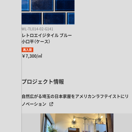
キッチン すべて
壁紙・クロス
ブリック・レンガ
足場板
キッチン本体
化粧板・シート
床タイル
カーペット・床タイル・畳
洗面 すべて
キッチン天板・シンク
洗面ボウル・洗面台
WL-TL014-02-G141
レンジフード
レトロエイジタイル ブルー
バス・トイレ すべて
洗面水栓
キッチン水栓
小口平（ケース）
浴槽・浴室・シャワー水栓
ミラー
コンロ・食洗機・設備機器
再入荷
パーツ・ハードウェア すべて
手洗い器
￥7,300/㎡
カウンター天板
キッチンパネル
タオル掛け・バー
トイレアクセサリー
洗面アクセサリー
キッチン収納
棚パーツ・ラック すべて
ペーパーホルダー
ランドリーパーツ
キッチンアクセサリー
プロジェクト情報
棚受け
ハンガーパイプ
洗面セットアップ
テーブル・デスク すべて
キッチンセットアップ
棚板
フック
自然広がる埼玉の日本家屋をアメリカンラフテイストにリ
テーブル脚
棚・ラック
ドアノブ・ハンドル
ノベーション
家具・収納 すべて
テーブル天板
取っ手・つまみ
収納・キャビネット
テーブル・デスク本体
手摺
建具 すべて
椅子・スツール