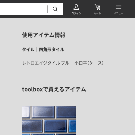
使用アイテム情報
タイル｜四角形タイル
レトロエイジタイル ブルー 小口平（ケース）
フローリング・床材 すべて
toolboxで買えるアイテム
無垢フローリング
タイル すべて
挽板複合フローリング
モザイクタイル
パーケット・ヘリンボーン
内装壁材 すべて
四角形タイル
遮音・直貼りフローリング
ウッドパネル・板壁材
装飾タイル
DIYフローリング