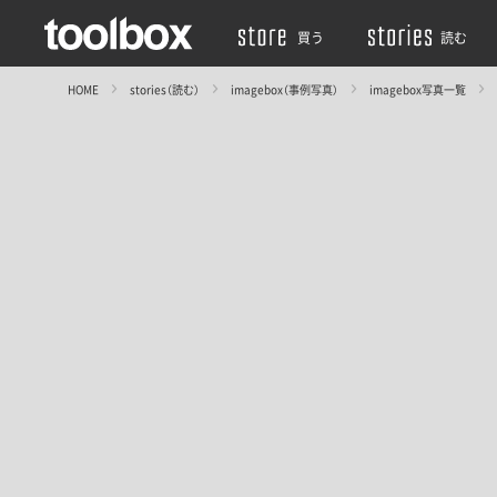
買う
読む
HOME
stories（読む）
imagebox（事例写真）
imagebox写真一覧