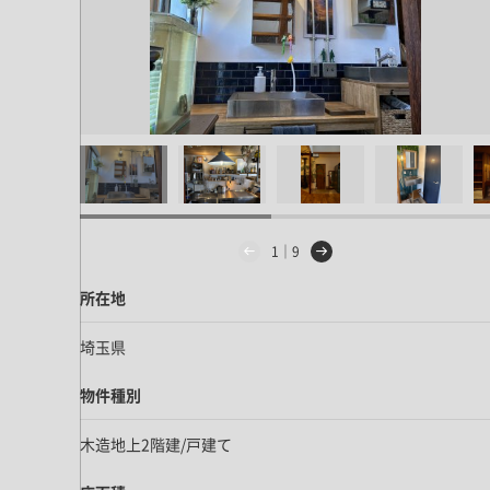
ドア・扉
テレビボード
カーテン・ブラインド すべて
引き戸
姿見・鏡
カーテン
室内窓
照明・スイッチ すべて
カーテンレール
建具金物
ペンダント・シーリング
ブラインド
塗料 すべて
直付・ブラケット照明
室内壁塗料
コンセント照明
エクステリア すべて
木部用塗料
レール・スポットライト
1｜9
ポスト
その他塗料
照明パーツ
所在地
DIY すべて
表札・サイン
電球
DIYアイテム
埼玉県
スイッチ
その他いろいろ すべて
道具・工具
物件種別
ハンモック・蚊帳
フレーム・額縁
木造地上2階建/戸建て
本・雑貨