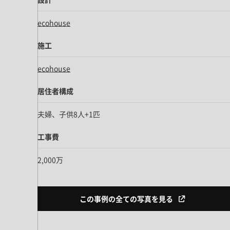
ecohouse
施工
ecohouse
居住者構成
夫婦、子供8人+1匹
工事費
2,000万
この事例の全ての写真を見る