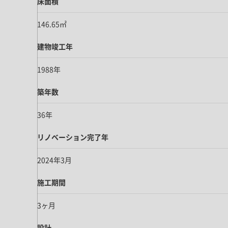
床面積
146.65㎡
建物竣工年
1988年
築年数
36年
リノベーション完了年
2024年3月
施工期間
3ヶ月
設計