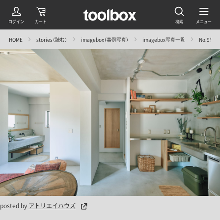
HOME
stories（読む）
imagebox（事例写真）
imagebox写真一覧
No.9
posted by
アトリエイハウズ