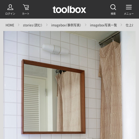
HOME
stories（読む）
imagebox（事例写真）
imagebox写真一覧
仕上げと