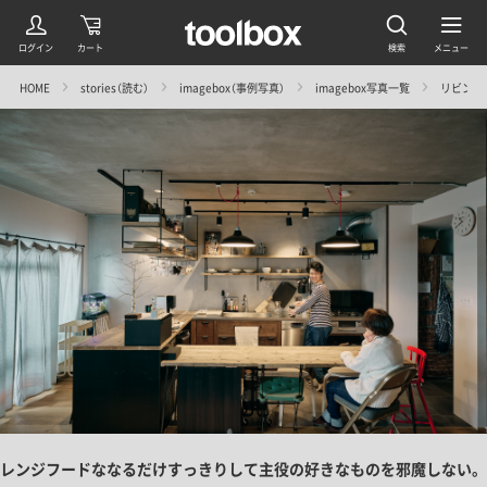
HOME
stories（読む）
imagebox（事例写真）
imagebox写真一覧
リビング
レンジフードななるだけすっきりして主役の好きなものを邪魔しない。