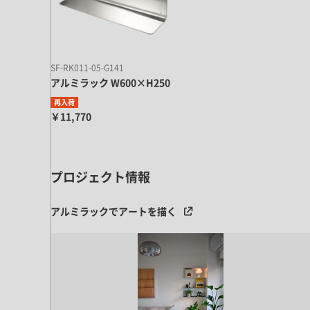
キッチン すべて
壁紙・クロス
ブリック・レンガ
足場板
キッチン本体
化粧板・シート
床タイル
カーペット・床タイル・畳
洗面 すべて
キッチン天板・シンク
洗面ボウル・洗面台
SF-RK011-05-G141
レンジフード
アルミラック W600×H250
バス・トイレ すべて
洗面水栓
キッチン水栓
再入荷
浴槽・浴室・シャワー水栓
ミラー
￥11,770
コンロ・食洗機・設備機器
パーツ・ハードウェア すべて
手洗い器
カウンター天板
キッチンパネル
タオル掛け・バー
トイレアクセサリー
洗面アクセサリー
キッチン収納
棚パーツ・ラック すべて
ペーパーホルダー
プロジェクト情報
ランドリーパーツ
キッチンアクセサリー
棚受け
ハンガーパイプ
洗面セットアップ
テーブル・デスク すべて
アルミラックでアートを描く
キッチンセットアップ
棚板
フック
テーブル脚
棚・ラック
ドアノブ・ハンドル
家具・収納 すべて
テーブル天板
取っ手・つまみ
収納・キャビネット
テーブル・デスク本体
手摺
建具 すべて
椅子・スツール