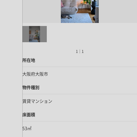
ドア・扉
テレビボード
カーテン・ブラインド すべて
引き戸
姿見・鏡
カーテン
室内窓
照明・スイッチ すべて
カーテンレール
建具金物
ペンダント・シーリング
ブラインド
塗料 すべて
直付・ブラケット照明
1｜1
室内壁塗料
コンセント照明
所在地
エクステリア すべて
木部用塗料
レール・スポットライト
大阪府大阪市
ポスト
その他塗料
照明パーツ
DIY すべて
表札・サイン
物件種別
電球
DIYアイテム
賃貸マンション
スイッチ
その他いろいろ すべて
道具・工具
ハンモック・蚊帳
床面積
フレーム・額縁
53㎡
本・雑貨