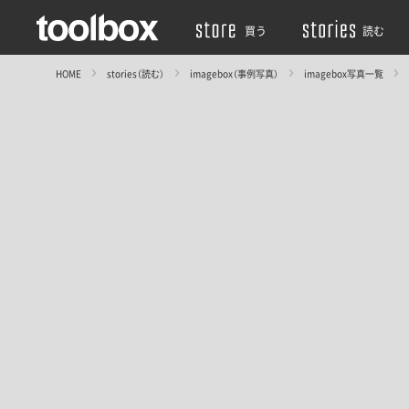
買う
読む
HOME
stories（読む）
imagebox（事例写真）
imagebox写真一覧