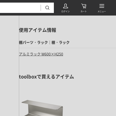
使用アイテム情報
棚パーツ・ラック｜棚・ラック
アルミラック W600×H250
フローリング・床材 すべて
toolboxで買えるアイテム
無垢フローリング
タイル すべて
挽板複合フローリング
モザイクタイル
パーケット・ヘリンボーン
内装壁材 すべて
四角形タイル
遮音・直貼りフローリング
ウッドパネル・板壁材
装飾タイル
DIYフローリング