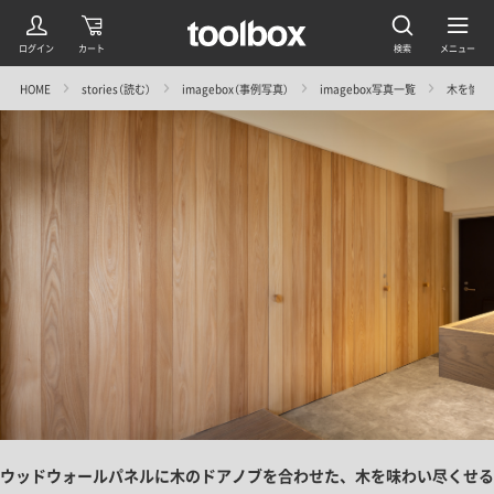
HOME
stories（読む）
imagebox（事例写真）
imagebox写真一覧
木を愉しむ家
ウッドウォールパネルに木のドアノブを合わせた、木を味わい尽くせる