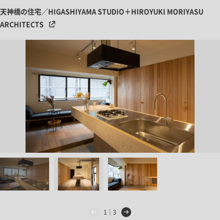
天神橋の住宅／HIGASHIYAMA STUDIO＋HIROYUKI MORIYASU
ARCHITECTS
1｜3