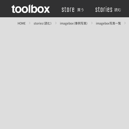
買う
読む
HOME
stories（読む）
imagebox（事例写真）
imagebox写真一覧