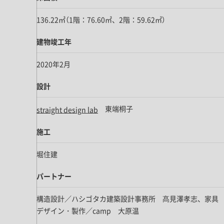
ドア・扉
テレビボード
カーテン・ブラインド すべて
136.22㎡（1階：76.60㎡、2階：59.62㎡）
引き戸
姿見・鏡
カーテン
室内窓
建物竣工年
照明・スイッチ すべて
カーテンレール
建具金物
ペンダント・シーリング
2020年2月
ブラインド
塗料 すべて
直付・ブラケット照明
設計
室内壁塗料
コンセント照明
エクステリア すべて
東端桐子
straight design lab
木部用塗料
レール・スポットライト
ポスト
その他塗料
照明パーツ
施工
DIY すべて
表札・サイン
電球
DIYアイテム
堀住建
スイッチ
その他いろいろ すべて
道具・工具
パートナー
ハンモック・蚊帳
構造設計／ハシゴタカ建築設計事務所 髙見澤孝志、家具
フレーム・額縁
デザイン・製作／camp 大原温
本・雑貨