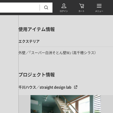
使用アイテム情報
エクステリア
外壁／「スーパー白洲そとん壁W」（高千穂シラス）
フローリング・床材 すべて
プロジェクト情報
無垢フローリング
タイル すべて
挽板複合フローリング
千川ハウス／straight design lab
モザイクタイル
パーケット・ヘリンボーン
内装壁材 すべて
四角形タイル
遮音・直貼りフローリング
ウッドパネル・板壁材
装飾タイル
DIYフローリング