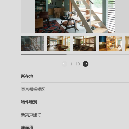
キッチン すべて
壁紙・クロス
ブリック・レンガ
足場板
キッチン本体
化粧板・シート
床タイル
カーペット・床タイル・畳
洗面 すべて
キッチン天板・シンク
洗面ボウル・洗面台
レンジフード
バス・トイレ すべて
洗面水栓
キッチン水栓
浴槽・浴室・シャワー水栓
ミラー
コンロ・食洗機・設備機器
パーツ・ハードウェア すべて
手洗い器
カウンター天板
キッチンパネル
タオル掛け・バー
トイレアクセサリー
1｜10
洗面アクセサリー
キッチン収納
棚パーツ・ラック すべて
ペーパーホルダー
所在地
ランドリーパーツ
キッチンアクセサリー
棚受け
ハンガーパイプ
洗面セットアップ
テーブル・デスク すべて
キッチンセットアップ
棚板
東京都板橋区
フック
テーブル脚
棚・ラック
ドアノブ・ハンドル
物件種別
家具・収納 すべて
テーブル天板
取っ手・つまみ
収納・キャビネット
新築戸建て
テーブル・デスク本体
手摺
建具 すべて
椅子・スツール
床面積