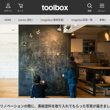
HOME
stories（読む）
imagebox（事例写真）
imagebox写真一覧
家族の壁 V
リノベーションの際に、黒板塗料を取り入れてもらった写真が届きまし