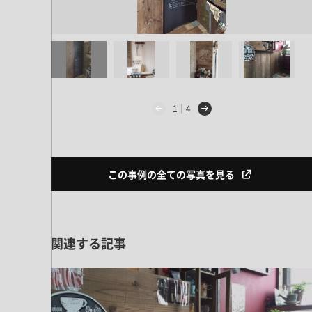
ドア・扉
テレビボード
カーテン・ブラインド すべて
引き戸
姿見・鏡
カーテン
室内窓
照明・スイッチ すべて
カーテンレール
建具金物
ペンダント・シーリング
ブラインド
塗料 すべて
1｜4
直付・ブラケット照明
室内壁塗料
コンセント照明
エクステリア すべて
木部用塗料
レール・スポットライト
ポスト
この事例の全ての写真を見る
その他塗料
照明パーツ
DIY すべて
表札・サイン
電球
DIYアイテム
スイッチ
その他いろいろ すべて
道具・工具
関連する記事
ハンモック・蚊帳
フレーム・額縁
本・雑貨