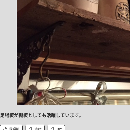
足場板が棚板としても活躍しています。
足場板
古材
DIY