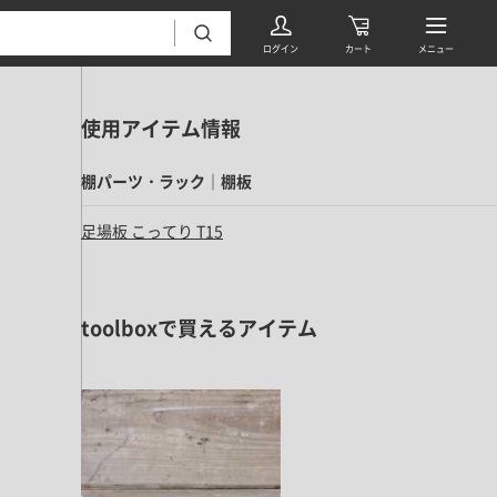
使用アイテム情報
棚パーツ・ラック｜棚板
足場板 こってり T15
フローリング・床材 すべて
toolboxで買えるアイテム
無垢フローリング
タイル すべて
挽板複合フローリング
モザイクタイル
パーケット・ヘリンボーン
内装壁材 すべて
四角形タイル
遮音・直貼りフローリング
ウッドパネル・板壁材
装飾タイル
DIYフローリング