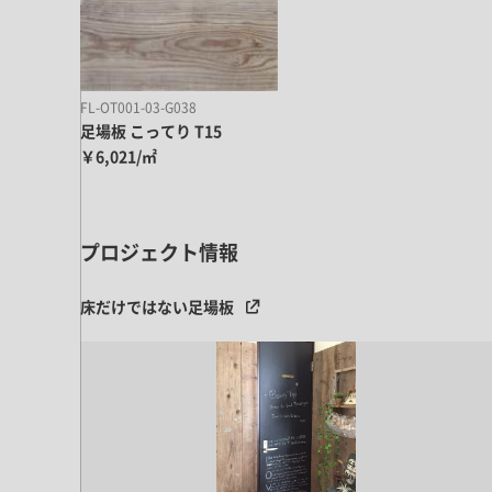
キッチン すべて
壁紙・クロス
ブリック・レンガ
足場板
キッチン本体
化粧板・シート
床タイル
カーペット・床タイル・畳
洗面 すべて
キッチン天板・シンク
洗面ボウル・洗面台
FL-OT001-03-G038
レンジフード
足場板 こってり T15
バス・トイレ すべて
洗面水栓
キッチン水栓
￥6,021/㎡
浴槽・浴室・シャワー水栓
ミラー
コンロ・食洗機・設備機器
パーツ・ハードウェア すべて
手洗い器
カウンター天板
キッチンパネル
タオル掛け・バー
トイレアクセサリー
プロジェクト情報
洗面アクセサリー
キッチン収納
棚パーツ・ラック すべて
ペーパーホルダー
ランドリーパーツ
キッチンアクセサリー
棚受け
床だけではない足場板
ハンガーパイプ
洗面セットアップ
テーブル・デスク すべて
キッチンセットアップ
棚板
フック
テーブル脚
棚・ラック
ドアノブ・ハンドル
家具・収納 すべて
テーブル天板
取っ手・つまみ
収納・キャビネット
テーブル・デスク本体
手摺
建具 すべて
椅子・スツール