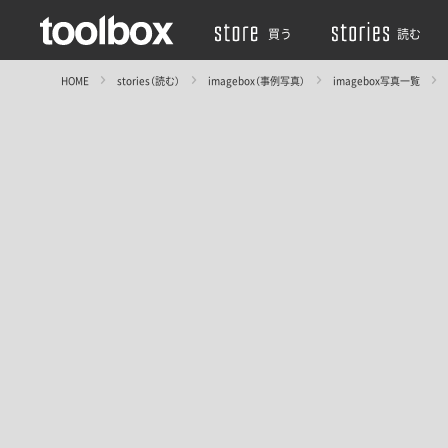
買う
読む
HOME
stories（読む）
imagebox（事例写真）
imagebox写真一覧