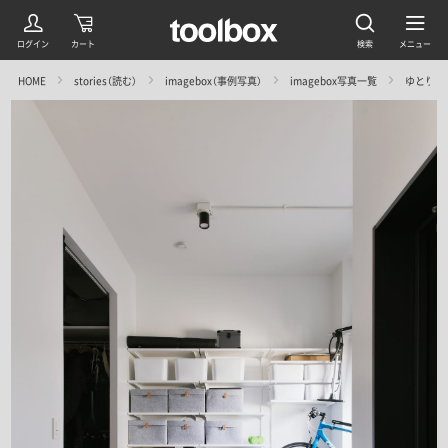
HOME
stories（読む）
imagebox（事例写真）
imagebox写真一覧
ゆとりある