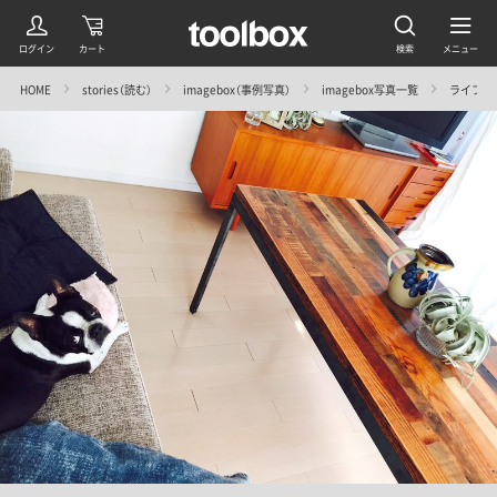
HOME
stories（読む）
imagebox（事例写真）
imagebox写真一覧
ライフス