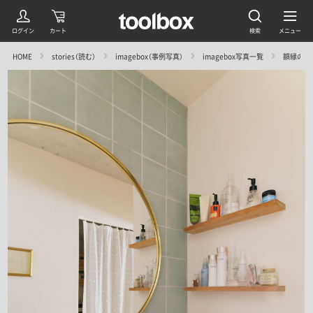
HOME
stories（読む）
imagebox（事例写真）
imagebox写真一覧
額縁のある